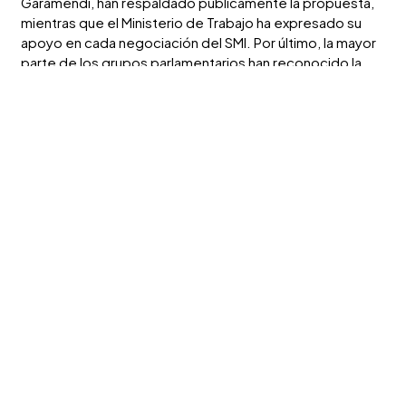
Garamendi, han respaldado públicamente la propuesta,
mientras que el Ministerio de Trabajo ha expresado su
apoyo en cada negociación del SMI. Por último, la mayor
parte de los grupos parlamentarios han reconocido la
necesidad de la reforma del marco
regulatorio actual, que permitiría trasladar a los contratos
públicos los incrementos de costes laborales derivados
de cambios normativos.
La nueva etapa al Ministerio de Hacienda abre una
oportunidad para avanzar en esta reforma. alianzAS ya ha
trasladado al gabinete del nuevo ministro, Arcadi Espada,
su voluntad de reunirse en las próximas
semanas. “Pedimos que se eleve el debate, que forme
parte de la conversación pública, que el Congreso tenga
la oportunidad de pronunciarse sobre un asunto que
afecta a millones de ciudadanos y a más de millón y
medio de trabajadores», ha señalado Sigüenza.
Las crisis recientes y la inestabilidad internacional han
demostrado, además, la relevancia estratégica de este