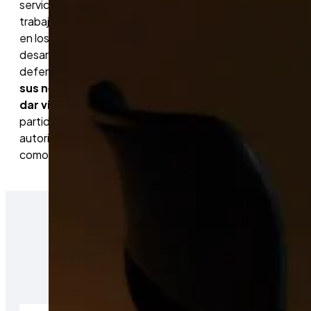
servicios que aglutina y de las diferentes entidades y
trabajadores existentes en los ámbitos de actividad
en los que están presentes, centra su actuación en
desarrollar todas aquellas acciones necesarias para la
defensa de los intereses de su coalición.
Velar por
sus necesidades, hacer propuestas concretas y
dar visibilidad a sus pretensiones
, en relación con
partidos políticos, medios de comunicación,
autoridades administrativas y gubernamentales, así
como organizaciones sindicales y empresariales.
QUÉ HACEMOS