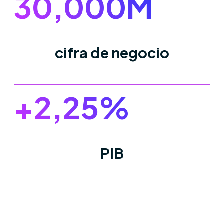
30,000
M
cifra de negocio
+
2
,25%
PIB