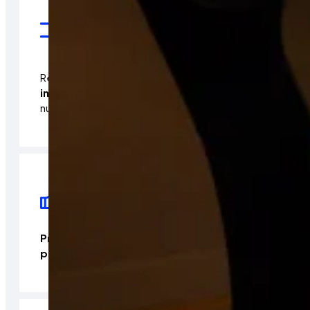
Representar, gestionar
y defender los
intereses económicos y profesionales
de
nuestros miembros.
Promover y defender la imagen y el
prestigio
de los sectores representados.